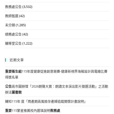
教務處公告
(3,532)
教師甄選
(42)
未分類
(1,285)
總務處公告
(42)
輔導室公告
(1,222)
近期文章
重要
衛生組
115年度健康促進創意競賽-健康新視界海報設計與電繪比賽
得獎名單
公告
高市圖辦理「2026朗聲大賞：朗讀文本演出影片徵選活動」之活動
辦法
圖書館
轉知115年 度「周產期高風險孕產婦追蹤關懷計畫說明」
重要
115繁星推薦校內選填說明
教務處