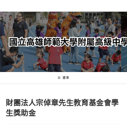
跳
轉
至
主
要
內
容
選單
財團法人宗倬章先生教育基金會學
生獎助金