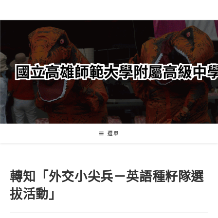
跳
轉
至
主
要
內
容
選單
轉知「外交小尖兵－英語種籽隊選
拔活動」