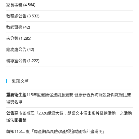
家長事務
(4,564)
教務處公告
(3,532)
教師甄選
(42)
未分類
(1,285)
總務處公告
(42)
輔導室公告
(1,222)
近期文章
重要
衛生組
115年度健康促進創意競賽-健康新視界海報設計與電繪比賽
得獎名單
公告
高市圖辦理「2026朗聲大賞：朗讀文本演出影片徵選活動」之活動
辦法
圖書館
轉知115年 度「周產期高風險孕產婦追蹤關懷計畫說明」