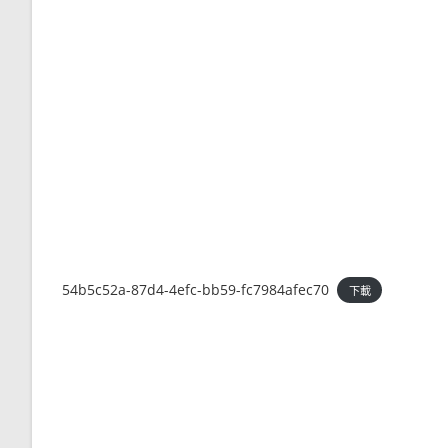
54b5c52a-87d4-4efc-bb59-fc7984afec70
下載