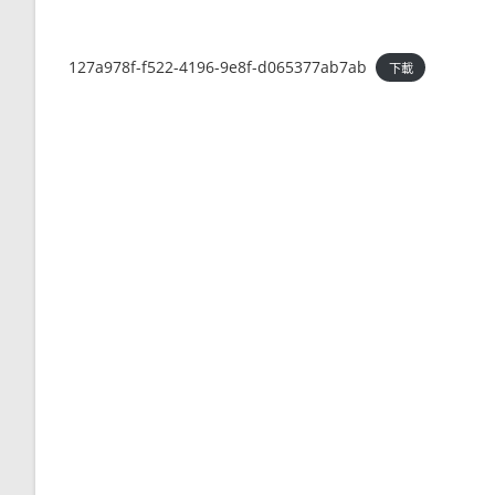
127a978f-f522-4196-9e8f-d065377ab7ab
下載