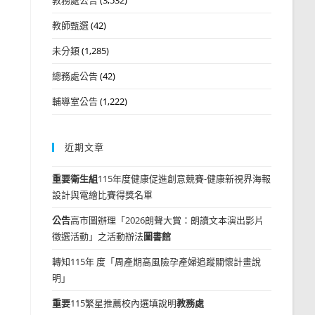
教師甄選
(42)
未分類
(1,285)
總務處公告
(42)
輔導室公告
(1,222)
近期文章
重要
衛生組
115年度健康促進創意競賽-健康新視界海報
設計與電繪比賽得獎名單
公告
高市圖辦理「2026朗聲大賞：朗讀文本演出影片
徵選活動」之活動辦法
圖書館
轉知115年 度「周產期高風險孕產婦追蹤關懷計畫說
明」
重要
115繁星推薦校內選填說明
教務處