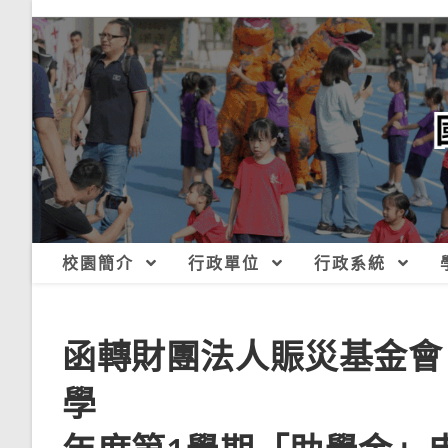
跳
轉
至
主
要
內
容
校園簡介
行政單位
行政系統
函轉財團法人賑災基金會
學