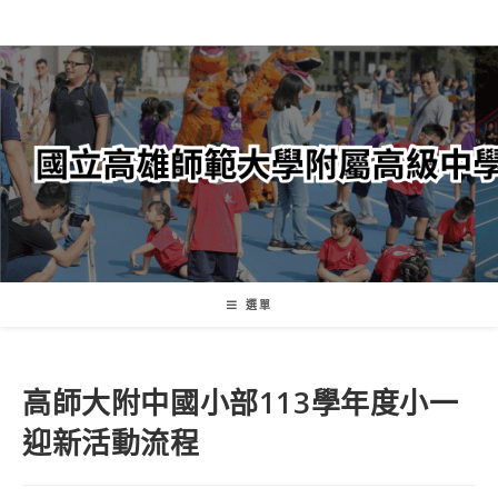
跳
轉
至
主
要
內
容
選單
高師大附中國小部113學年度小一
迎新活動流程