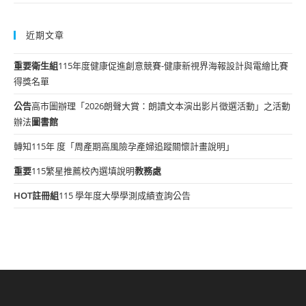
近期文章
重要
衛生組
115年度健康促進創意競賽-健康新視界海報設計與電繪比賽
得獎名單
公告
高市圖辦理「2026朗聲大賞：朗讀文本演出影片徵選活動」之活動
辦法
圖書館
轉知115年 度「周產期高風險孕產婦追蹤關懷計畫說明」
重要
115繁星推薦校內選填說明
教務處
HOT
註冊組
115 學年度大學學測成績查詢公告