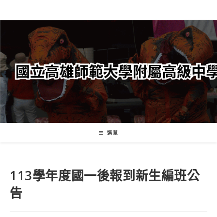
跳
轉
至
主
要
內
容
選單
113學年度國一後報到新生編班公
告