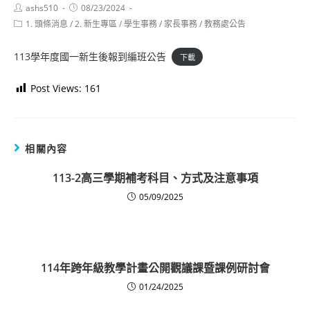
Post
Post
ashs510
08/23/2024
author:
published:
Post
1. 頭條消息
/
2. 新生專區
/
學生事務
/
家長事務
/
教務處公告
category:
113學年度國一新生後報到編班公告
下載
Post Views:
161
相關內容
113-2高三學期補考科目、方式及注意事項
05/09/2025
114年跨年級教學計畫公開觀議課暨課例研討會
01/24/2025