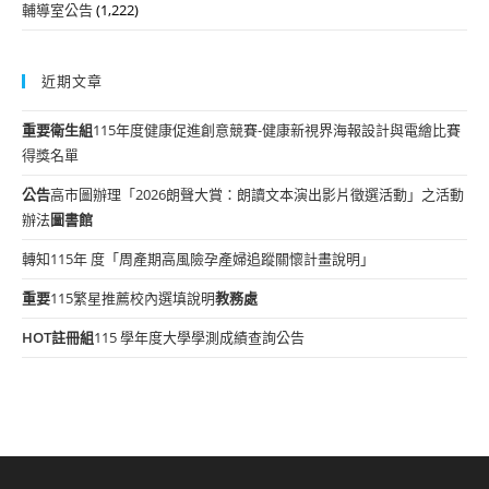
輔導室公告
(1,222)
近期文章
重要
衛生組
115年度健康促進創意競賽-健康新視界海報設計與電繪比賽
得獎名單
公告
高市圖辦理「2026朗聲大賞：朗讀文本演出影片徵選活動」之活動
辦法
圖書館
轉知115年 度「周產期高風險孕產婦追蹤關懷計畫說明」
重要
115繁星推薦校內選填說明
教務處
HOT
註冊組
115 學年度大學學測成績查詢公告