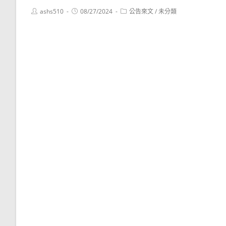
Post
Post
Post
ashs510
08/27/2024
公告來文
/
未分類
author:
published:
category: