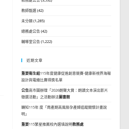
教師甄選
(42)
未分類
(1,285)
總務處公告
(42)
輔導室公告
(1,222)
近期文章
重要
衛生組
115年度健康促進創意競賽-健康新視界海報
設計與電繪比賽得獎名單
公告
高市圖辦理「2026朗聲大賞：朗讀文本演出影片
徵選活動」之活動辦法
圖書館
轉知115年 度「周產期高風險孕產婦追蹤關懷計畫說
明」
重要
115繁星推薦校內選填說明
教務處