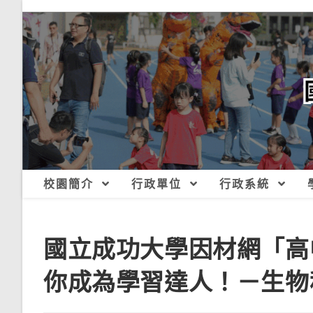
跳
轉
至
主
要
內
容
校園簡介
行政單位
行政系統
國立成功大學因材網「高
你成為學習達人！－生物