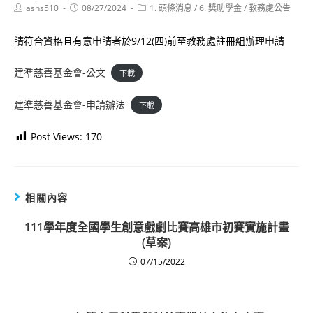
Post
Post
Post
ashs510
08/27/2024
1. 頭條消息
/
6. 獎助學金
/
教務處公告
author:
published:
category:
請符合資格且有意申請者於9/12(四)前至教務處註冊組辦理申請
建準慈善基金會-公文
下載
建準慈善基金會-申請辦法
下載
Post Views:
170
相關內容
111學年度全國學生創意戲劇比賽高雄市初賽實施計畫
(草案)
07/15/2022