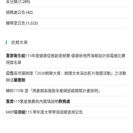
未分類
(1,285)
總務處公告
(42)
輔導室公告
(1,222)
近期文章
重要
衛生組
115年度健康促進創意競賽-健康新視界海報設計與電繪比賽
得獎名單
公告
高市圖辦理「2026朗聲大賞：朗讀文本演出影片徵選活動」之活動
辦法
圖書館
轉知115年 度「周產期高風險孕產婦追蹤關懷計畫說明」
重要
115繁星推薦校內選填說明
教務處
HOT
註冊組
115 學年度大學學測成績查詢公告