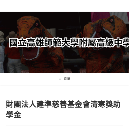
跳
轉
至
主
要
內
容
選單
財團法人建準慈善基金會清寒獎助
學金