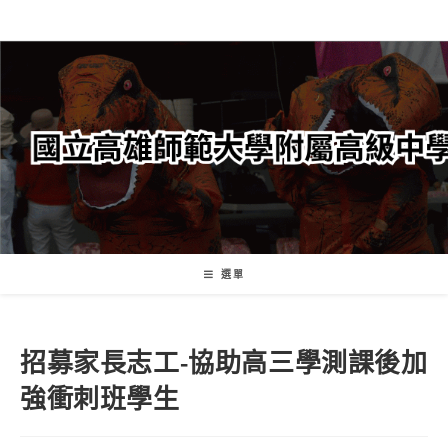
跳
轉
至
主
要
內
容
選單
招募家長志工-協助高三學測課後加
強衝刺班學生