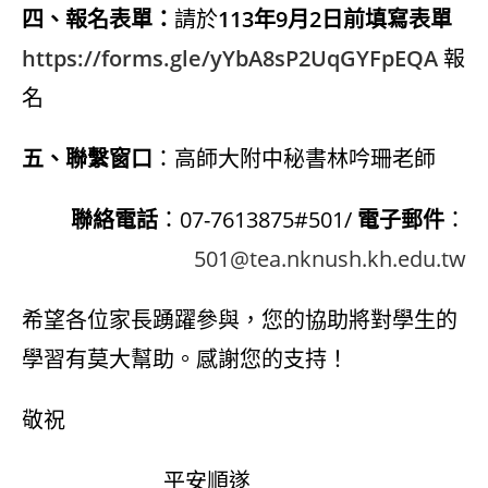
四、報名表單：
請於
113年9月2日前填寫表單
https://forms.gle/yYbA8sP2UqGYFpEQA
報
名
五、聯繫窗口
：高師大附中秘書林吟珊老師
聯絡電話
：07-7613875#501/
電子郵件
：
501@tea.nknush.kh.edu.tw
希望各位家長踴躍參與，您的協助將對學生的
學習有莫大幫助。感謝您的支持！
敬祝
平安順遂