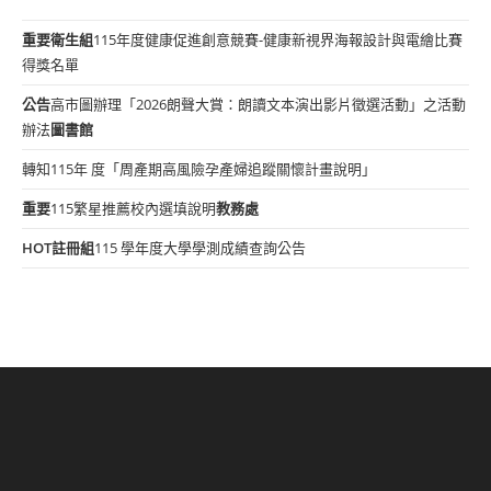
重要
衛生組
115年度健康促進創意競賽-健康新視界海報設計與電繪比賽
得獎名單
公告
高市圖辦理「2026朗聲大賞：朗讀文本演出影片徵選活動」之活動
辦法
圖書館
轉知115年 度「周產期高風險孕產婦追蹤關懷計畫說明」
重要
115繁星推薦校內選填說明
教務處
HOT
註冊組
115 學年度大學學測成績查詢公告