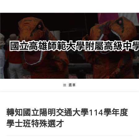
跳
轉
至
主
要
內
容
選單
轉知國立陽明交通大學114學年度
學士班特殊選才