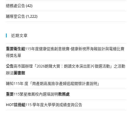
總務處公告
(42)
輔導室公告
(1,222)
近期文章
重要
衛生組
115年度健康促進創意競賽-健康新視界海報設計與電繪比賽
得獎名單
公告
高市圖辦理「2026朗聲大賞：朗讀文本演出影片徵選活動」之活動
辦法
圖書館
轉知115年 度「周產期高風險孕產婦追蹤關懷計畫說明」
重要
115繁星推薦校內選填說明
教務處
HOT
註冊組
115 學年度大學學測成績查詢公告