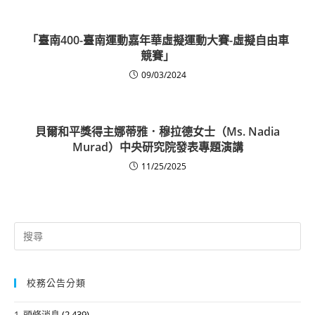
「臺南400-臺南運動嘉年華虛擬運動大賽-虛擬自由車
競賽」
09/03/2024
貝爾和平獎得主娜蒂雅．穆拉德女士（Ms. Nadia
Murad）中央研究院發表專題演講
11/25/2025
Search
for:
校務公告分類
1. 頭條消息
(2,439)