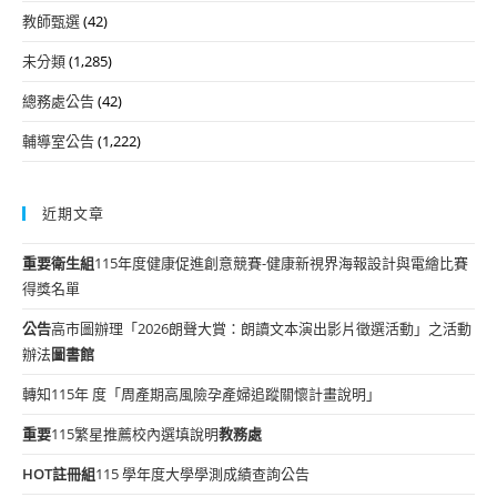
教師甄選
(42)
未分類
(1,285)
總務處公告
(42)
輔導室公告
(1,222)
近期文章
重要
衛生組
115年度健康促進創意競賽-健康新視界海報設計與電繪比賽
得獎名單
公告
高市圖辦理「2026朗聲大賞：朗讀文本演出影片徵選活動」之活動
辦法
圖書館
轉知115年 度「周產期高風險孕產婦追蹤關懷計畫說明」
重要
115繁星推薦校內選填說明
教務處
HOT
註冊組
115 學年度大學學測成績查詢公告