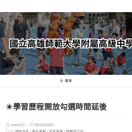
跳
轉
至
主
要
內
容
選單
✴️學習歷程開放勾選時間延後
Post
Post
ashs510
08/30/2024
author:
published:
Post
1. 頭條消息
/
學生事務
/
家長事務
/
教務處公告