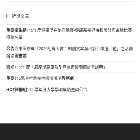
近期文章
重要
衛生組
115年度健康促進創意競賽-健康新視界海報設計與電繪比賽
得獎名單
公告
高市圖辦理「2026朗聲大賞：朗讀文本演出影片徵選活動」之活動
辦法
圖書館
轉知115年 度「周產期高風險孕產婦追蹤關懷計畫說明」
重要
115繁星推薦校內選填說明
教務處
HOT
註冊組
115 學年度大學學測成績查詢公告