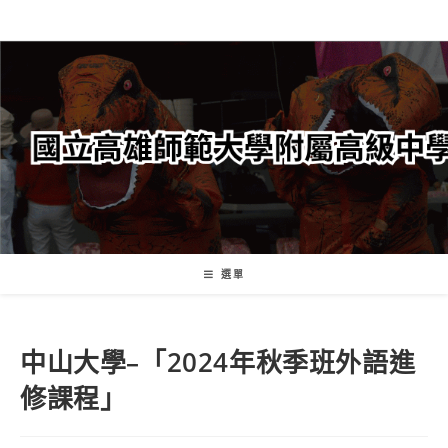
跳
轉
至
主
要
內
容
選單
中山大學–「2024年秋季班外語進
修課程」