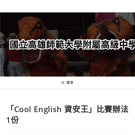
跳
轉
至
主
要
內
容
選單
「Cool English 資安王」比賽辦法
1份