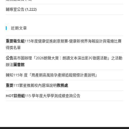
輔導室公告
(1,222)
近期文章
重要
衛生組
115年度健康促進創意競賽-健康新視界海報設計與電繪比賽
得獎名單
公告
高市圖辦理「2026朗聲大賞：朗讀文本演出影片徵選活動」之活動
辦法
圖書館
轉知115年 度「周產期高風險孕產婦追蹤關懷計畫說明」
重要
115繁星推薦校內選填說明
教務處
HOT
註冊組
115 學年度大學學測成績查詢公告