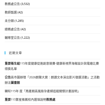
教務處公告
(3,532)
教師甄選
(42)
未分類
(1,285)
總務處公告
(42)
輔導室公告
(1,222)
近期文章
重要
衛生組
115年度健康促進創意競賽-健康新視界海報設計與電繪比賽
得獎名單
公告
高市圖辦理「2026朗聲大賞：朗讀文本演出影片徵選活動」之活動
辦法
圖書館
轉知115年 度「周產期高風險孕產婦追蹤關懷計畫說明」
重要
115繁星推薦校內選填說明
教務處