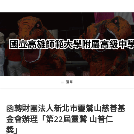
跳
轉
至
主
要
內
容
選單
函轉財團法人新北市靈鷲山慈善基
金會辦理「第22屆靈鷲 山普仁
獎」