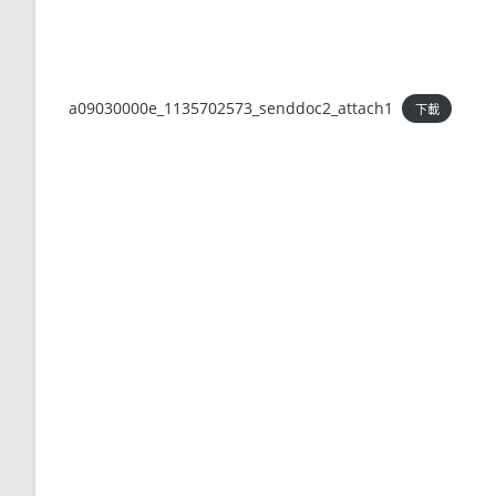
a09030000e_1135702573_senddoc2_attach1
下載