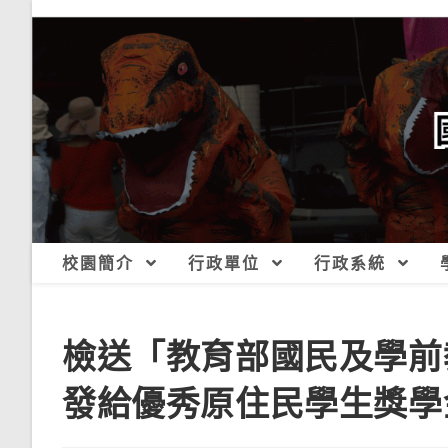
跳
轉
至
主
要
內
容
校園簡介
行政單位
行政系統
檢送「教育部國民及學前
發給優秀原住民學生獎學