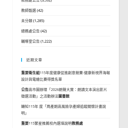
教師甄選
(42)
未分類
(1,285)
總務處公告
(42)
輔導室公告
(1,222)
近期文章
重要
衛生組
115年度健康促進創意競賽-健康新視界海報
設計與電繪比賽得獎名單
公告
高市圖辦理「2026朗聲大賞：朗讀文本演出影片
徵選活動」之活動辦法
圖書館
轉知115年 度「周產期高風險孕產婦追蹤關懷計畫說
明」
重要
115繁星推薦校內選填說明
教務處