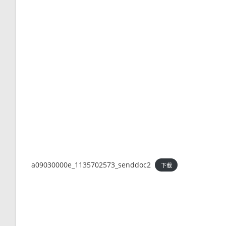
a09030000e_1135702573_senddoc2
下載