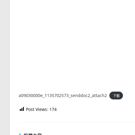
a09030000e_1135702573_senddoc2_attach2
下載
Post Views:
174