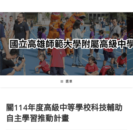
跳
轉
至
主
要
內
容
選單
關114年度高級中等學校科技輔助
自主學習推動計畫