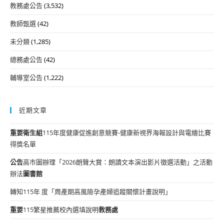
教務處公告
(3,532)
教師甄選
(42)
未分類
(1,285)
總務處公告
(42)
輔導室公告
(1,222)
近期文章
重要
衛生組
115年度健康促進創意競賽-健康新視界海報設計與電繪比賽
得獎名單
公告
高市圖辦理「2026朗聲大賞：朗讀文本演出影片徵選活動」之活動
辦法
圖書館
轉知115年 度「周產期高風險孕產婦追蹤關懷計畫說明」
重要
115繁星推薦校內選填說明
教務處