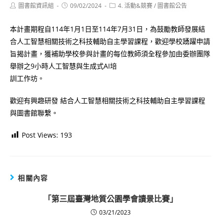
Post
Post
Post
圖書館資訊組
09/02/2024
4. 活動&競賽
/
圖書館公告
author:
published:
category:
本計畫期程自114年1月1日至114年7月31日，為鼓勵教師發展結
合人工智慧相關技術之科技輔助自主學習課程，歡迎學校踴躍申請
旨揭計畫，獲補助學校參與計畫的每位教師須全程參加由委辦團隊
舉辦之9小時人工智慧與生成式AI培
訓工作坊。
歡迎有興趣研發 結合人工智慧相關技術之科技輔助自主學習課程
與圖書館聯繫。
Post Views:
193
相關內容
「第三屆臺灣地質公園學會讀景比賽」
03/21/2023