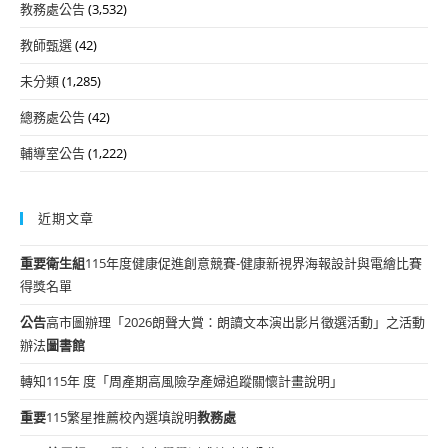
教務處公告
(3,532)
教師甄選
(42)
未分類
(1,285)
總務處公告
(42)
輔導室公告
(1,222)
近期文章
重要
衛生組
115年度健康促進創意競賽-健康新視界海報設計與電繪比賽
得獎名單
公告
高市圖辦理「2026朗聲大賞：朗讀文本演出影片徵選活動」之活動
辦法
圖書館
轉知115年 度「周產期高風險孕產婦追蹤關懷計畫說明」
重要
115繁星推薦校內選填說明
教務處