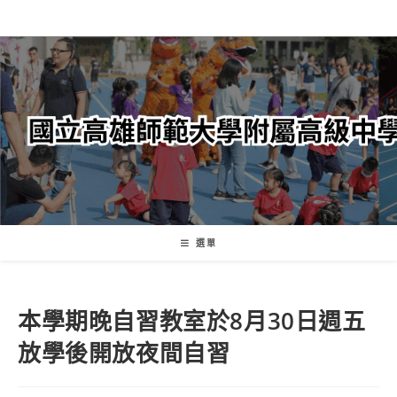
跳
轉
至
主
要
內
容
選單
本學期晚自習教室於8月30日週五
放學後開放夜間自習