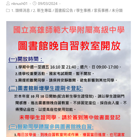
Post
Post
nknush01
09/03/2024
author:
published:
Post
1. 頭條消息
/
2. 新生專區
/
圖書館公告
/
學生事務
/
家長事務
/
未分類
category: