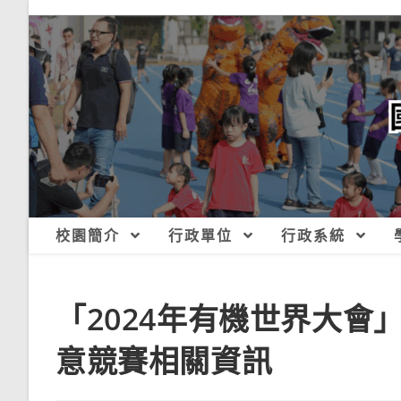
跳
轉
至
主
要
內
容
校園簡介
行政單位
行政系統
「2024年有機世界大
意競賽相關資訊