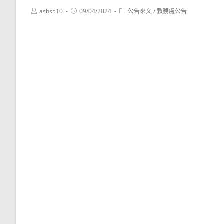
Post
Post
Post
ashs510
09/04/2024
公告來文
/
教務處公告
author:
published:
category: