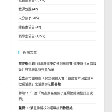
教師甄選
(42)
未分類
(1,285)
總務處公告
(42)
輔導室公告
(1,222)
近期文章
重要
衛生組
115年度健康促進創意競賽-健康新視界海報
設計與電繪比賽得獎名單
公告
高市圖辦理「2026朗聲大賞：朗讀文本演出影片
徵選活動」之活動辦法
圖書館
轉知115年 度「周產期高風險孕產婦追蹤關懷計畫說
明」
重要
115繁星推薦校內選填說明
教務處