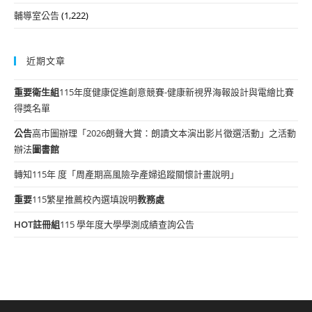
輔導室公告
(1,222)
近期文章
重要
衛生組
115年度健康促進創意競賽-健康新視界海報設計與電繪比賽
得獎名單
公告
高市圖辦理「2026朗聲大賞：朗讀文本演出影片徵選活動」之活動
辦法
圖書館
轉知115年 度「周產期高風險孕產婦追蹤關懷計畫說明」
重要
115繁星推薦校內選填說明
教務處
HOT
註冊組
115 學年度大學學測成績查詢公告