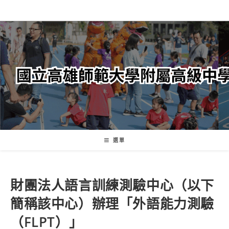
跳
轉
至
主
要
內
容
選單
財團法人語言訓練測驗中心（以下
簡稱該中心）辦理「外語能力測驗
（FLPT）」