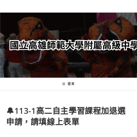
跳
轉
至
主
要
內
容
選單
🔔113-1高二自主學習課程加退選
申請，請填線上表單