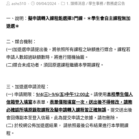
Post
Post
Post
ashs510
09/04/2024
1. 頭條消息
/
學生事務
/
教務處公告
author:
published:
category:
一、說明：
擬申請轉入課程能選擇3門課
。
＊學生會自主課程無加
退選＊
二、媒合機制：
(一)加退選申請提出後，將依照所有課程之缺額進行媒合。課程若
申請人數超過缺額數時，將進行隨機抽籤。
(二)媒合未成功者，須回原選課程繼續本學期課程。
三、加退選申請流程：
(一) 申請期限：
9/4(三)~9/6(五)中午12:00止
。請使用
本校學生個人
信箱登入填寫
本表單，
表單僅限填寫一次，送出後不得修改，請務
必確認所填原錄取課程及擬申請轉入課程皆正確無誤
。提交送出後
會回傳副本至登入信箱，此為提交申請之依據，請勿刪除。
(二) 於校網公佈加退選結果， 請依照最後公布結果進行本學期課
程。