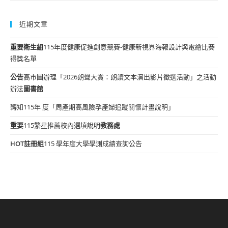
近期文章
重要
衛生組
115年度健康促進創意競賽-健康新視界海報設計與電繪比賽
得獎名單
公告
高市圖辦理「2026朗聲大賞：朗讀文本演出影片徵選活動」之活動
辦法
圖書館
轉知115年 度「周產期高風險孕產婦追蹤關懷計畫說明」
重要
115繁星推薦校內選填說明
教務處
HOT
註冊組
115 學年度大學學測成績查詢公告