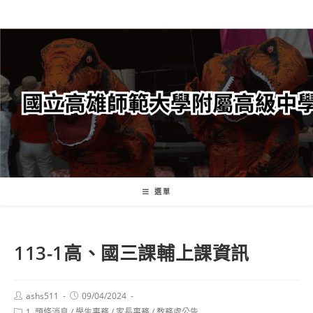
跳
轉
至
主
要
內
容
選單
113-1高、國三課輔上課資訊
Post
Post
ashs511
09/04/2024
author:
published:
Post
1. 頭條消息
/
學生事務
/
家長事務
/
教務處公告