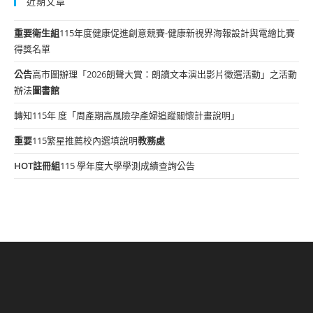
近期文章
重要
衛生組
115年度健康促進創意競賽-健康新視界海報設計與電繪比賽
得獎名單
公告
高市圖辦理「2026朗聲大賞：朗讀文本演出影片徵選活動」之活動
辦法
圖書館
轉知115年 度「周產期高風險孕產婦追蹤關懷計畫說明」
重要
115繁星推薦校內選填說明
教務處
HOT
註冊組
115 學年度大學學測成績查詢公告