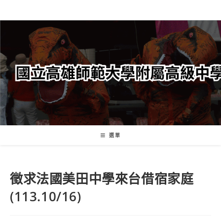
跳
轉
至
主
要
內
容
選單
徵求法國美田中學來台借宿家庭
(113.10/16)