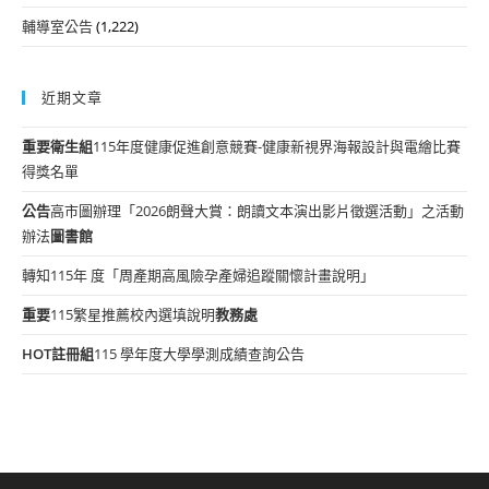
輔導室公告
(1,222)
近期文章
重要
衛生組
115年度健康促進創意競賽-健康新視界海報設計與電繪比賽
得獎名單
公告
高市圖辦理「2026朗聲大賞：朗讀文本演出影片徵選活動」之活動
辦法
圖書館
轉知115年 度「周產期高風險孕產婦追蹤關懷計畫說明」
重要
115繁星推薦校內選填說明
教務處
HOT
註冊組
115 學年度大學學測成績查詢公告