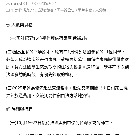
Post
Post
nknush01
09/05/2024
author:
published:
Post
1. 頭條消息
/
4. 活動&競賽
/
圖書館公告
/
學生事務
/
未分類
category:
壹:人數與資格:
(一)預計招募15位學伴與借宿家庭,候補2位
(二)因為互訪的平等原則。原有在1月份到法國參訪的11位同學，
必須要成為這次的寄宿家庭。故需再招募15個借宿家庭提供借宿家
庭，負責法國學生來訪期間的住宿與餐食。這15位同學將在下次到
法國參訪的時候，有優先錄取的權利。
(三)2025年列為優先赴法交流名單。赴法交流期間只需自付來回機
票與旅遊費用，交流期間住宿由法方落地招待。
貳:時間與行程:
(一)10月16~22日接待法國美田中學到台灣參訪的師生。