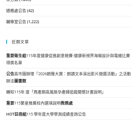
總務處公告
(42)
輔導室公告
(1,222)
近期文章
重要
衛生組
115年度健康促進創意競賽-健康新視界海報設計與電繪比賽
得獎名單
公告
高市圖辦理「2026朗聲大賞：朗讀文本演出影片徵選活動」之活動
辦法
圖書館
轉知115年 度「周產期高風險孕產婦追蹤關懷計畫說明」
重要
115繁星推薦校內選填說明
教務處
HOT
註冊組
115 學年度大學學測成績查詢公告