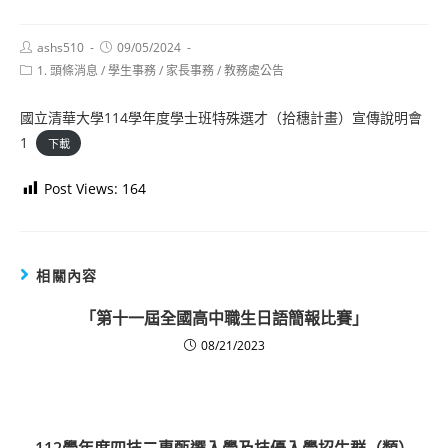
Post
Post
ashs510
09/05/2024
author:
published:
Post
1. 頭條消息
/
學生事務
/
家長事務
/
教務處公告
category:
國立清華大學114學年度學士班特殊選才（拾穗計畫）宣傳說明會
1
下載
Post Views:
164
相關內容
「第十一屆全國高中職生日語簡報比賽」
08/21/2023
112學年度四技二專甄選入學及技優入學招生群（類）