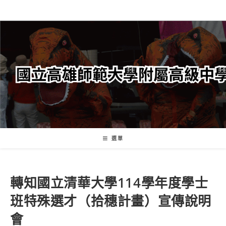
跳
轉
至
主
要
內
容
選單
轉知國立清華大學114學年度學士
班特殊選才（拾穗計畫）宣傳說明
會