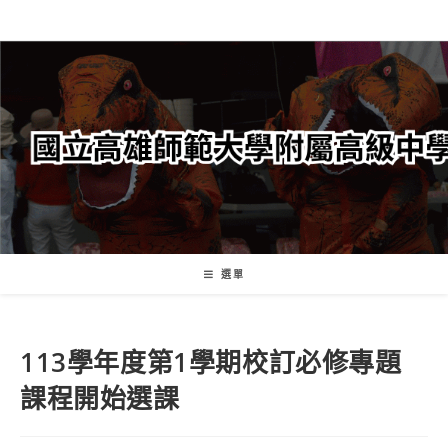
跳
轉
至
主
要
內
容
選單
113學年度第1學期校訂必修專題
課程開始選課