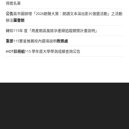
得獎名單
公告
高市圖辦理「2026朗聲大賞：朗讀文本演出影片徵選活動」之活動
辦法
圖書館
轉知115年 度「周產期高風險孕產婦追蹤關懷計畫說明」
重要
115繁星推薦校內選填說明
教務處
HOT
註冊組
115 學年度大學學測成績查詢公告