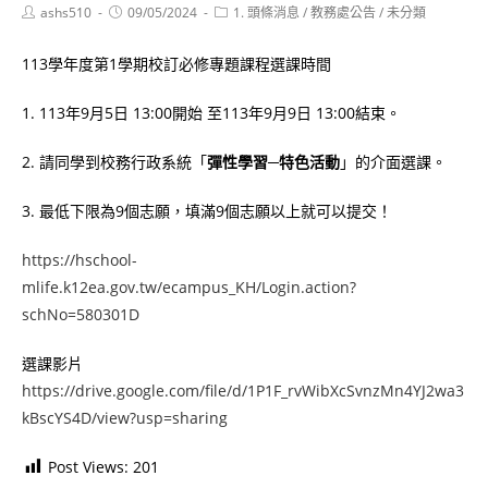
Post
Post
Post
ashs510
09/05/2024
1. 頭條消息
/
教務處公告
/
未分類
author:
published:
category:
113學年度第1學期校訂必修專題課程選課時間
1. 113年9月5日 13:00開始 至113年9月9日 13:00結束。
2. 請同學到校務行政系統「
彈性學習─特色活動
」的介面選課。
3. 最低下限為9個志願，填滿9個志願以上就可以提交！
https://hschool-
mlife.k12ea.gov.tw/ecampus_KH/Login.action?
schNo=580301D
選課影片
https://drive.google.com/file/d/1P1F_rvWibXcSvnzMn4YJ2wa3
kBscYS4D/view?usp=sharing
Post Views:
201