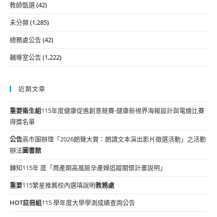
教師甄選
(42)
未分類
(1,285)
總務處公告
(42)
輔導室公告
(1,222)
近期文章
重要
衛生組
115年度健康促進創意競賽-健康新視界海報設計與電繪比賽
得獎名單
公告
高市圖辦理「2026朗聲大賞：朗讀文本演出影片徵選活動」之活動
辦法
圖書館
轉知115年 度「周產期高風險孕產婦追蹤關懷計畫說明」
重要
115繁星推薦校內選填說明
教務處
HOT
註冊組
115 學年度大學學測成績查詢公告