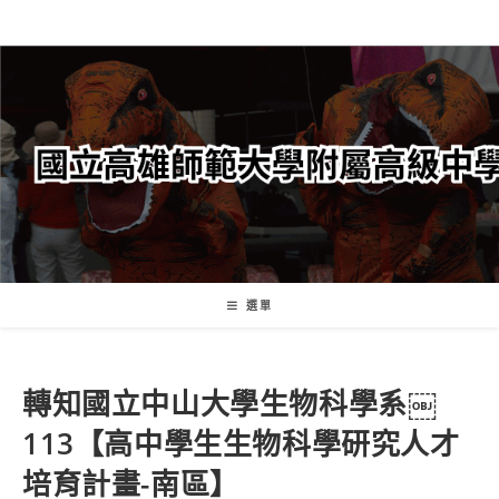
跳
轉
至
主
要
內
容
選單
轉知國立中山大學生物科學系￼
113【高中學生生物科學研究人才
培育計畫-南區】