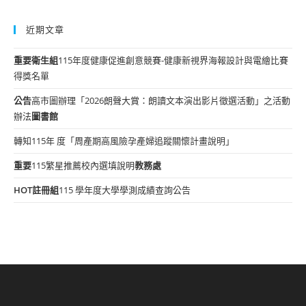
近期文章
重要
衛生組
115年度健康促進創意競賽-健康新視界海報設計與電繪比賽
得獎名單
公告
高市圖辦理「2026朗聲大賞：朗讀文本演出影片徵選活動」之活動
辦法
圖書館
轉知115年 度「周產期高風險孕產婦追蹤關懷計畫說明」
重要
115繁星推薦校內選填說明
教務處
HOT
註冊組
115 學年度大學學測成績查詢公告