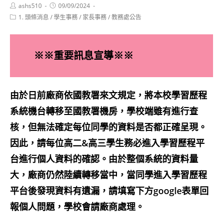
Post
Post
ashs510
09/09/2024
author:
published:
Post
1. 頭條消息
/
學生事務
/
家長事務
/
教務處公告
category:
※※重要訊息宣導※※
由於日前廠商依國教署來文規定，將本校學習歷程
系統機台轉移至國教署機房，學校端雖有進行查
核，但無法確定每位同學的資料是否都正確呈現。
因此，請每位高二&高三學生務必進入學習歷程平
台進行個人資料的確認。由於整個系統的資料量
大，廠商仍然陸續轉移當中，當同學進入學習歷程
平台後發現資料有遺漏，請填寫下方google表單回
報個人問題，學校會請廠商處理。