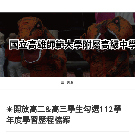
跳
轉
至
主
要
內
容
選單
✴️開放高二&高三學生勾選112學
年度學習歷程檔案