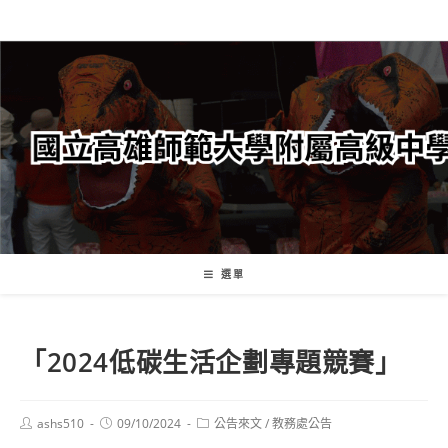
跳
轉
至
主
要
內
容
選單
「2024低碳生活企劃專題競賽」
Post
Post
Post
ashs510
09/10/2024
公告來文
/
教務處公告
author:
published:
category: