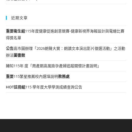
近期文章
重要
衛生組
115年度健康促進創意競賽-健康新視界海報設計與電繪比賽
得獎名單
公告
高市圖辦理「2026朗聲大賞：朗讀文本演出影片徵選活動」之活動
辦法
圖書館
轉知115年 度「周產期高風險孕產婦追蹤關懷計畫說明」
重要
115繁星推薦校內選填說明
教務處
HOT
註冊組
115 學年度大學學測成績查詢公告