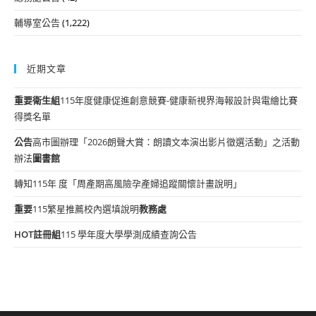
輔導室公告
(1,222)
近期文章
重要
衛生組
115年度健康促進創意競賽-健康新視界海報設計與電繪比賽
得獎名單
公告
高市圖辦理「2026朗聲大賞：朗讀文本演出影片徵選活動」之活動
辦法
圖書館
轉知115年 度「周產期高風險孕產婦追蹤關懷計畫說明」
重要
115繁星推薦校內選填說明
教務處
HOT
註冊組
115 學年度大學學測成績查詢公告