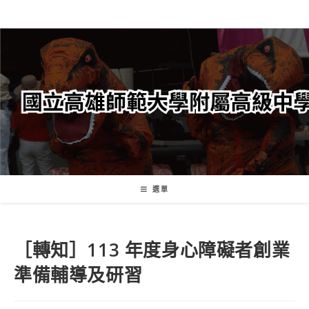
跳
轉
至
主
要
內
容
選單
［轉知］113 年度身心障礙者創業
準備輔導及研習