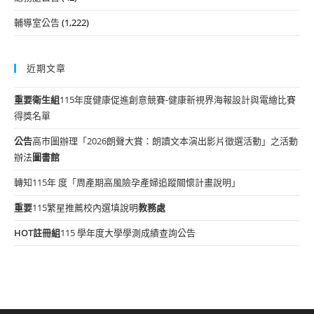
輔導室公告
(1,222)
近期文章
重要
衛生組
115年度健康促進創意競賽-健康新視界海報設計與電繪比賽
得獎名單
公告
高市圖辦理「2026朗聲大賞：朗讀文本演出影片徵選活動」之活動
辦法
圖書館
轉知115年 度「周產期高風險孕產婦追蹤關懷計畫說明」
重要
115繁星推薦校內選填說明
教務處
HOT
註冊組
115 學年度大學學測成績查詢公告