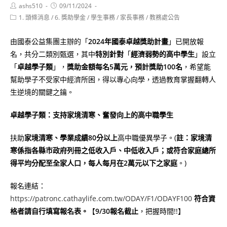
Post
Post
ashs510
09/11/2024
author:
published:
Post
1. 頭條消息
/
6. 獎助學金
/
學生事務
/
家長事務
/
教務處公告
category:
由國泰公益集團主辦的「
2024年國泰卓越獎助計畫
」已開放報
名，共分二類別甄選，其中
特別針對
「
經濟弱勢的高中學生
」設立
「
卓越學子類
」，
獎助金額每名5萬元，預計獎助100名
，希望能
幫助學子不受家中經濟所困，得以專心向學，透過教育掌握翻轉人
生逆境的關鍵之鑰。
卓越學子類：支持家境清寒、奮發向上的高中職學生
扶助
家境清寒、學業成績80分以上
高中職優異學子。(
註：家境清
寒係指各縣市政府列冊之低收入戶、中低收入戶；或符合家庭總所
得平均分配至全家人口，每人每月在2萬元以下之家庭
。)
報名連結：
https://patronc.cathaylife.com.tw/ODAY/F1/ODAYF100
符合資
格者請自行填寫報名表。
【
9/30報名截止
，把握時間!!】