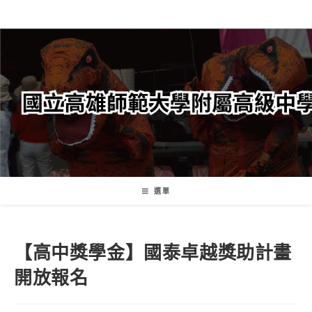
跳
轉
至
主
要
內
容
選單
【高中獎學金】國泰卓越獎助計畫
開放報名