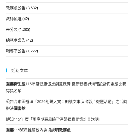
教務處公告
(3,532)
教師甄選
(42)
未分類
(1,285)
總務處公告
(42)
輔導室公告
(1,222)
近期文章
重要
衛生組
115年度健康促進創意競賽-健康新視界海報設計與電繪比賽
得獎名單
公告
高市圖辦理「2026朗聲大賞：朗讀文本演出影片徵選活動」之活動
辦法
圖書館
轉知115年 度「周產期高風險孕產婦追蹤關懷計畫說明」
重要
115繁星推薦校內選填說明
教務處