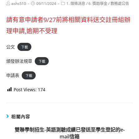
Post
Post
Post
ashs510
09/11/2024
1. 頭條消息
/
6. 獎助學金
/
教務處公告
author:
published:
category:
請有意申請者9/27前將相關資料送交註冊組辦
理申請,逾期不受理
公文
下載
頒發辦法規章
下載
申請表
下載
Post Views:
174
相關內容
雙聯學制招生-英語測驗成績已發送至學生登記的e-
mail信箱