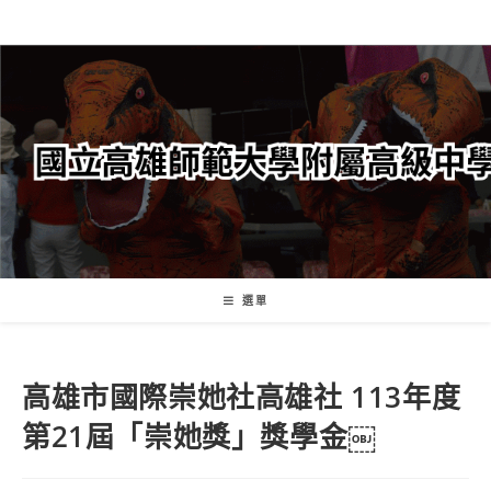
跳
轉
至
主
要
內
容
選單
高雄市國際崇她社高雄社 113年度
第21屆「崇她獎」獎學金￼