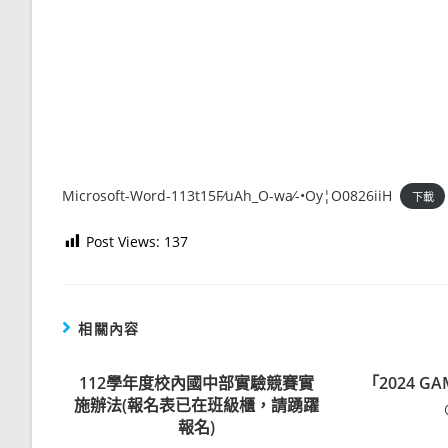
Microsoft-Word-113t15F⁄uAh_O-wa⁄-•Oy¦O0826iiH
下載
Post Views:
137
相關內容
112學年度校內國中部實驗競賽實
「2024 G
施辦法(報名表已在班級櫃，請踴躍
報名)