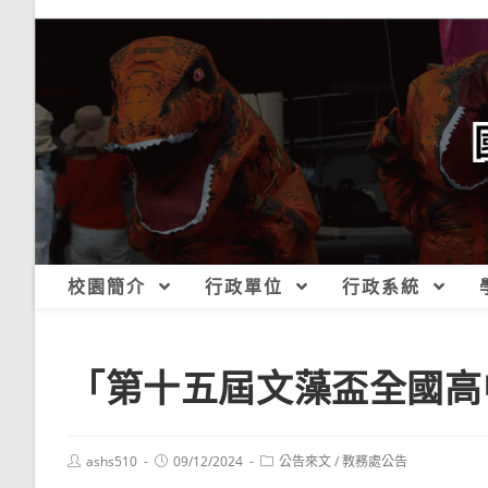
跳
轉
至
主
要
內
容
校園簡介
行政單位
行政系統
「第十五屆文藻盃全國高
Post
Post
Post
ashs510
09/12/2024
公告來文
/
教務處公告
author:
published:
category: