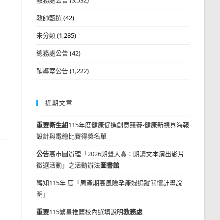
教師甄選
(42)
未分類
(1,285)
總務處公告
(42)
輔導室公告
(1,222)
近期文章
重要
衛生組
115年度健康促進創意競賽-健康新視界海報
設計與電繪比賽得獎名單
公告
高市圖辦理「2026朗聲大賞：朗讀文本演出影片
徵選活動」之活動辦法
圖書館
轉知115年 度「周產期高風險孕產婦追蹤關懷計畫說
明」
重要
115繁星推薦校內選填說明
教務處