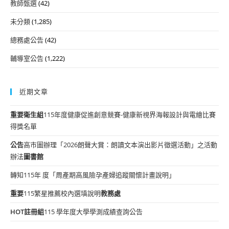
教師甄選
(42)
未分類
(1,285)
總務處公告
(42)
輔導室公告
(1,222)
近期文章
重要
衛生組
115年度健康促進創意競賽-健康新視界海報設計與電繪比賽
得獎名單
公告
高市圖辦理「2026朗聲大賞：朗讀文本演出影片徵選活動」之活動
辦法
圖書館
轉知115年 度「周產期高風險孕產婦追蹤關懷計畫說明」
重要
115繁星推薦校內選填說明
教務處
HOT
註冊組
115 學年度大學學測成績查詢公告