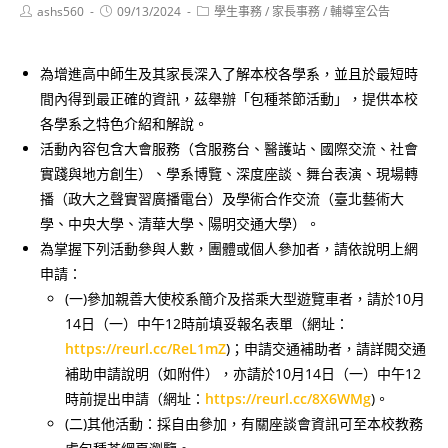
Post
Post
Post
ashs560
09/13/2024
學生事務
/
家長事務
/
輔導室公告
author:
published:
category:
為增進高中師生及其家長深入了解本校各學系，並且於最短時
間內得到最正確的資訊，茲舉辦「包種茶節活動」，提供本校
各學系之特色介紹和解說。
活動內容包含大會服務（含服務台、醫護站、國際交流、社會
實踐與地方創生）、學系博覽、深度座談、舞台表演、現場轉
播（政大之聲實習廣播電台）及學術合作交流（臺北藝術大
學、中央大學、清華大學、陽明交通大學）。
為掌握下列活動參與人數，團體或個人參加者，請依說明上網
申請：
(一)參加親善大使校系簡介及搭乘大型遊覽車者，請於10月
14日（一）中午12時前填妥報名表單（網址：
https://reurl.cc/ReL1mZ
)；申請交通補助者，請詳閱交通
補助申請說明（如附件），亦請於10月14日（一）中午12
時前提出申請（網址：
https://reurl.cc/8X6WMg
)。
(二)其他活動：採自由參加，有關座談會資訊可至本校教務