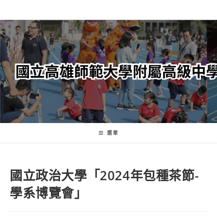
跳
轉
至
主
要
內
容
選單
國立政治大學「2024年包種茶節-
學系博覽會」