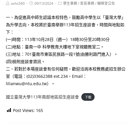
Post
Post
Post
ashs560
09/13/2024
學生事務
/
家長事務
/
輔導室公告
author:
published:
category:
一、為促進高中師生認識本校特色，鼓勵高中學生以「臺灣大學」
為升學志向，本校將於臺南舉辦113年招生座談會，時間與地點如
下：
(一)時間：113年10月28日（週一）18時30分至20時30分
(二)地點：臺南一中 科學教育大樓地下室視聽教室二。
(三)地址：701臺南市東區民族路一段1號(由勝利路門進入）。
(四)檢附座談會資訊。
二、若對於本場座談會有任何疑問，歡迎洽詢本校教務處招生辦公
室（電話：(02)33662388 ext.234，Email：
lilianwu@ntu.edu.tw）。
國立臺灣大學113年南部地區招生座談會
下載
Post Views:
165