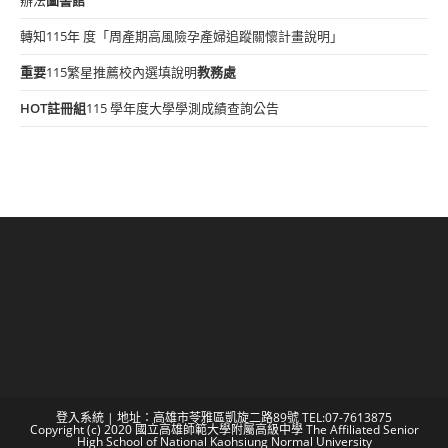
轉知115年 度「周產期高風險孕產婦追蹤關懷計畫說明」
重要
115繁星推薦校內選填說明
教務處
HOT
註冊組
115 學年度大學學測成績查詢公告
登入系統
| 地址：高雄市苓雅區凱旋二路89號 TEL:07-7613875
Copyright (c) 2020 國立高雄師範大學附屬高級中學 The Affiliated Senior
High School of National Kaohsiung Normal University