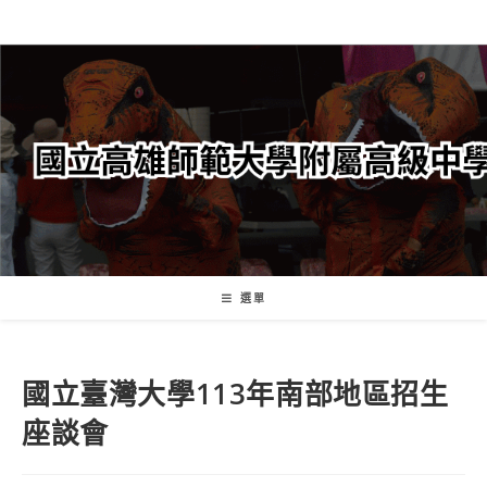
跳
轉
至
主
要
內
容
選單
國立臺灣大學113年南部地區招生
座談會