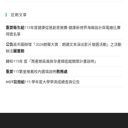
近期文章
重要
衛生組
115年度健康促進創意競賽-健康新視界海報設計與電繪比賽
得獎名單
公告
高市圖辦理「2026朗聲大賞：朗讀文本演出影片徵選活動」之活動
辦法
圖書館
轉知115年 度「周產期高風險孕產婦追蹤關懷計畫說明」
重要
115繁星推薦校內選填說明
教務處
HOT
註冊組
115 學年度大學學測成績查詢公告