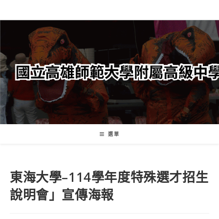
跳
轉
至
主
要
內
容
選單
東海大學–114學年度特殊選才招生
說明會」宣傳海報