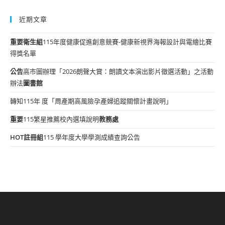
近期文章
重要
衛生組
115年度健康促進創意競賽-健康新視界海報設計與電繪比賽
得獎名單
公告
高市圖辦理「2026朗聲大賞：朗讀文本演出影片徵選活動」之活動
辦法
圖書館
轉知115年 度「周產期高風險孕產婦追蹤關懷計畫說明」
重要
115繁星推薦校內選填說明
教務處
HOT
註冊組
115 學年度大學學測成績查詢公告