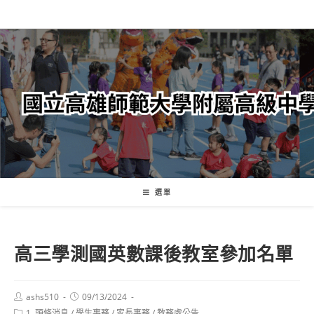
跳
轉
至
主
要
內
容
選單
高三學測國英數課後教室參加名單
Post
Post
ashs510
09/13/2024
author:
published:
Post
1. 頭條消息
/
學生事務
/
家長事務
/
教務處公告