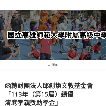
跳
轉
至
主
要
內
容
選單
函轉財團法人邱創煥文教基金會
「113年（第15屆）績優
清寒孝親獎助學金」