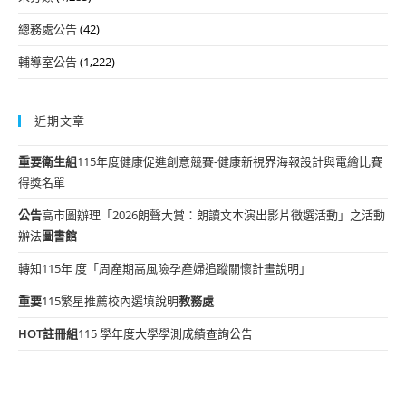
總務處公告
(42)
輔導室公告
(1,222)
近期文章
重要
衛生組
115年度健康促進創意競賽-健康新視界海報設計與電繪比賽
得獎名單
公告
高市圖辦理「2026朗聲大賞：朗讀文本演出影片徵選活動」之活動
辦法
圖書館
轉知115年 度「周產期高風險孕產婦追蹤關懷計畫說明」
重要
115繁星推薦校內選填說明
教務處
HOT
註冊組
115 學年度大學學測成績查詢公告