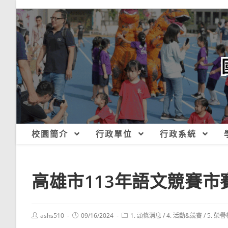
跳
轉
至
主
要
內
容
校園簡介
行政單位
行政系統
高雄市113年語文競賽市
Post
Post
Post
ashs510
09/16/2024
1. 頭條消息
/
4. 活動&競賽
/
5. 榮譽
author:
published:
category: