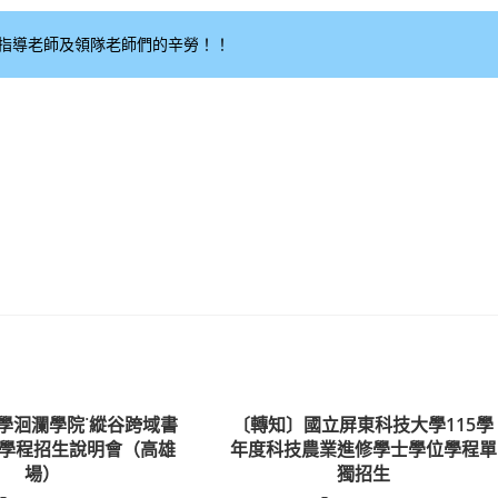
指導老師及領隊老師們的辛勞！！
學洄瀾學院˙縱谷跨域書
〔轉知〕國立屏東科技大學115學
學程招生說明會（高雄
年度科技農業進修學士學位學程單
場）
獨招生