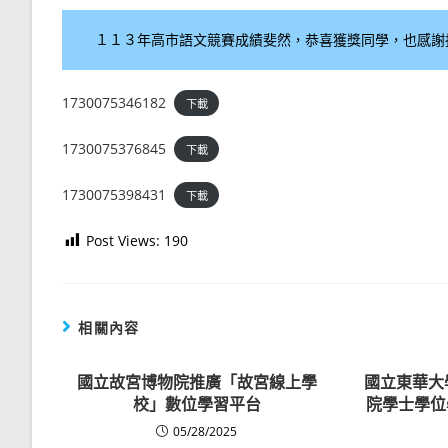
１１３年高市語文競賽成績斐然，恭喜獲獎同學，也感謝
1730075346182
下載
1730075376845
下載
1730075398431
下載
Post Views:
190
相關內容
國立故宮博物院推廣「故宮線上學
國立東華大
校」數位學習平台
院學士學位
05/28/2025