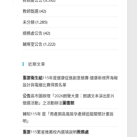
教師甄選
(42)
未分類
(1,285)
總務處公告
(42)
輔導室公告
(1,222)
近期文章
重要
衛生組
115年度健康促進創意競賽-健康新視界海報
設計與電繪比賽得獎名單
公告
高市圖辦理「2026朗聲大賞：朗讀文本演出影片
徵選活動」之活動辦法
圖書館
轉知115年 度「周產期高風險孕產婦追蹤關懷計畫說
明」
重要
115繁星推薦校內選填說明
教務處