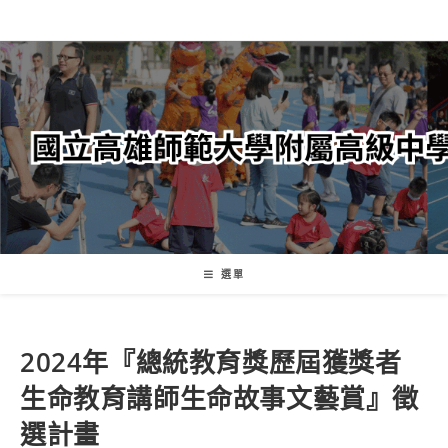
跳
轉
至
主
要
內
容
選單
2024年『總統教育獎歷屆獲獎者
生命教育講師生命故事文藝賞』徵
選計畫