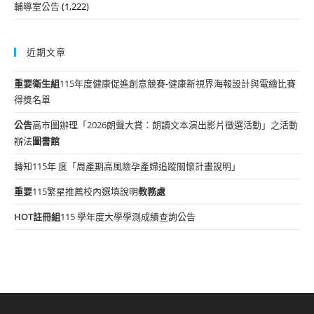
輔導室公告
(1,222)
近期文章
重要
衛生組
115年度健康促進創意競賽-健康新視界海報設計與電繪比賽
得獎名單
公告
高市圖辦理「2026朗聲大賞：朗讀文本演出影片徵選活動」之活動
辦法
圖書館
轉知115年 度「周產期高風險孕產婦追蹤關懷計畫說明」
重要
115繁星推薦校內選填說明
教務處
HOT
註冊組
115 學年度大學學測成績查詢公告