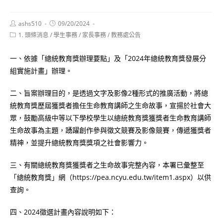
Post
Post
ashs510
09/20/2024
author:
published:
Post
1. 頭條消息
/
學生事務
/
家長事務
/
教務處公告
category:
一、依據「總統教育獎辦理要點」及「2024年總統教育獎發展分
組實施計畫」辦理。
二、旨案辦理目的，是透過文字及影像2種形式的推廣活動，將總
統教育獎歷屆獲獎者擔任生命教育講師之生命故事，宣揚於社會大
眾，鼓勵高級中等以下學校學生以總統教育獎獲獎者生命教育講師
生命故事為主題，踴躍創作參與徵文競賽及影像競賽，傳遞獲獎者
精神，並提升總統教育獎獎項之社會影響力。
三、有關總統教育獎獲獎者之生命故事完整內容，本署已彙整至
「總統教育獎」網（https://pea.ncyu.edu.tw/item1.aspx）以供
查詢。
四、2024徵選計畫內容說明如下：