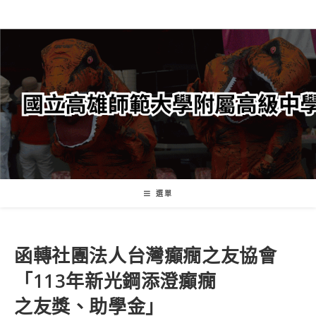
跳
轉
至
主
要
內
容
選單
函轉社團法人台灣癲癇之友協會
「113年新光鋼添澄癲癇
之友獎、助學金」