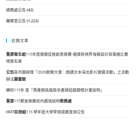
總務處公告
(42)
輔導室公告
(1,222)
近期文章
重要
衛生組
115年度健康促進創意競賽-健康新視界海報設計與電繪比賽
得獎名單
公告
高市圖辦理「2026朗聲大賞：朗讀文本演出影片徵選活動」之活動
辦法
圖書館
轉知115年 度「周產期高風險孕產婦追蹤關懷計畫說明」
重要
115繁星推薦校內選填說明
教務處
HOT
註冊組
115 學年度大學學測成績查詢公告