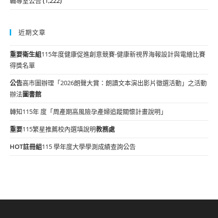
輔導室公告
(1,222)
近期文章
重要
衛生組
115年度健康促進創意競賽-健康新視界海報設計與電繪比賽
得獎名單
公告
高市圖辦理「2026朗聲大賞：朗讀文本演出影片徵選活動」之活動
辦法
圖書館
轉知115年 度「周產期高風險孕產婦追蹤關懷計畫說明」
重要
115繁星推薦校內選填說明
教務處
HOT
註冊組
115 學年度大學學測成績查詢公告