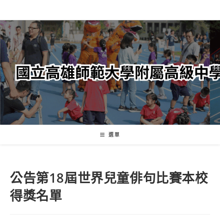
跳
轉
至
主
要
內
容
選單
公告第18屆世界兒童俳句比賽本校
得獎名單