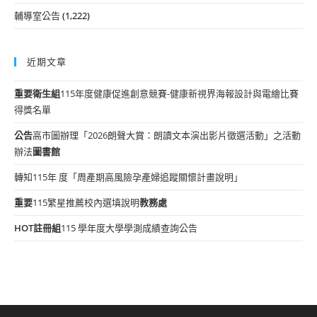
輔導室公告
(1,222)
近期文章
重要
衛生組
115年度健康促進創意競賽-健康新視界海報設計與電繪比賽
得獎名單
公告
高市圖辦理「2026朗聲大賞：朗讀文本演出影片徵選活動」之活動
辦法
圖書館
轉知115年 度「周產期高風險孕產婦追蹤關懷計畫說明」
重要
115繁星推薦校內選填說明
教務處
HOT
註冊組
115 學年度大學學測成績查詢公告