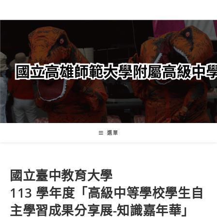
跳
轉
至
主
要
內
容
選單
國立臺中教育大學
113 學年度「高級中等學校學生自
主學習成果分享展-知識嘉年華」