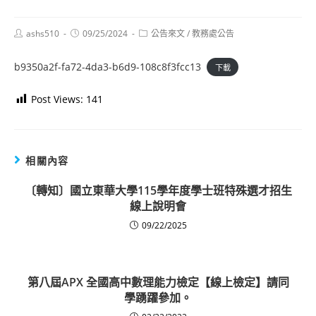
Post
Post
Post
ashs510
09/25/2024
公告來文
/
教務處公告
author:
published:
category:
b9350a2f-fa72-4da3-b6d9-108c8f3fcc13
下載
Post Views:
141
相關內容
〔轉知〕國立東華大學115學年度學士班特殊選才招生
線上說明會
09/22/2025
第八屆APX 全國高中數理能力檢定【線上檢定】請同
學踴躍參加。