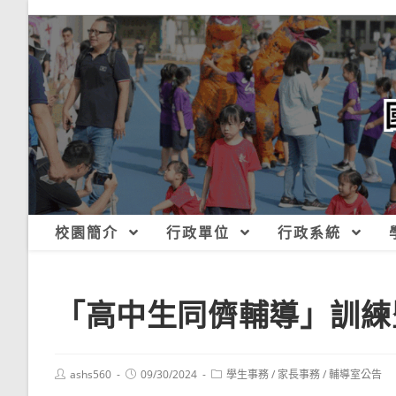
跳
轉
至
主
要
內
容
校園簡介
行政單位
行政系統
「高中生同儕輔導」訓練
Post
Post
Post
ashs560
09/30/2024
學生事務
/
家長事務
/
輔導室公告
author:
published:
category: