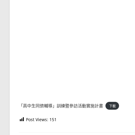
「高中生同儕輔導」訓練暨參訪活動實施計畫
下載
Post Views:
151