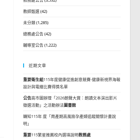
教師甄選
(42)
未分類
(1,285)
總務處公告
(42)
輔導室公告
(1,222)
近期文章
重要
衛生組
115年度健康促進創意競賽-健康新視界海報
設計與電繪比賽得獎名單
公告
高市圖辦理「2026朗聲大賞：朗讀文本演出影片
徵選活動」之活動辦法
圖書館
轉知115年 度「周產期高風險孕產婦追蹤關懷計畫說
明」
重要
115繁星推薦校內選填說明
教務處