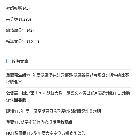
教師甄選
(42)
未分類
(1,285)
總務處公告
(42)
輔導室公告
(1,222)
近期文章
重要
衛生組
115年度健康促進創意競賽-健康新視界海報設計與電繪比賽
得獎名單
公告
高市圖辦理「2026朗聲大賞：朗讀文本演出影片徵選活動」之活動
辦法
圖書館
轉知115年 度「周產期高風險孕產婦追蹤關懷計畫說明」
重要
115繁星推薦校內選填說明
教務處
HOT
註冊組
115 學年度大學學測成績查詢公告