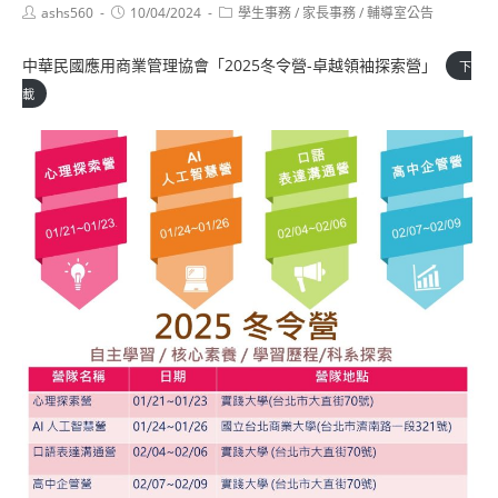
Post
Post
Post
ashs560
10/04/2024
學生事務
/
家長事務
/
輔導室公告
author:
published:
category:
中華民國應用商業管理協會「2025冬令營-卓越領袖探索營」
下
載