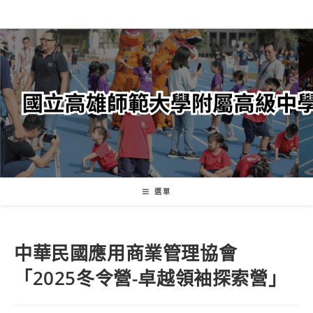
跳
轉
至
主
要
內
容
選單
中華民國應用商業管理協會
「2025冬令營-卓越領袖探索營」