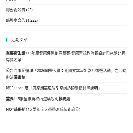
總務處公告
(42)
輔導室公告
(1,222)
近期文章
重要
衛生組
115年度健康促進創意競賽-健康新視界海報設計與電繪比賽
得獎名單
公告
高市圖辦理「2026朗聲大賞：朗讀文本演出影片徵選活動」之活動
辦法
圖書館
轉知115年 度「周產期高風險孕產婦追蹤關懷計畫說明」
重要
115繁星推薦校內選填說明
教務處
HOT
註冊組
115 學年度大學學測成績查詢公告