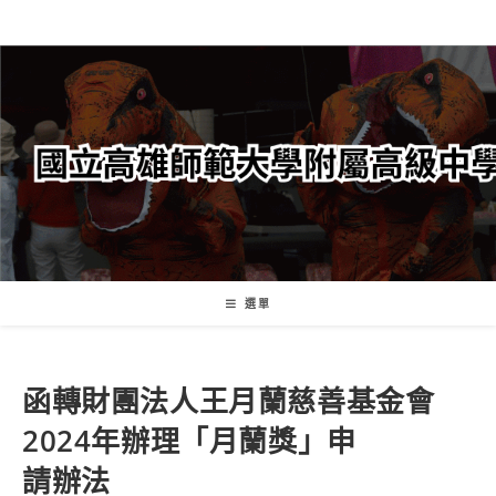
跳
轉
至
主
要
內
容
選單
函轉財團法人王月蘭慈善基金會
2024年辦理「月蘭獎」申
請辦法