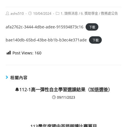
Post
Post
Post
ashs510
10/04/2024
1. 頭條消息
/
6. 獎助學金
/
教務處公告
author:
published:
category:
afa2762c-3444-4dbe-adee-915934873c16
下載
bae140db-65bd-43be-bb1b-b3ec4e371ade
下載
Post Views:
160
相關內容
🔔112-1高一彈性自主學習選課結果（加退選後）
09/11/2023
113學年度國中英語朗讀比賽篇目