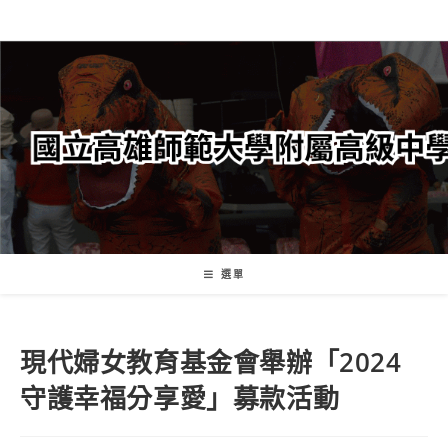
跳
轉
至
主
要
內
容
選單
現代婦女教育基金會舉辦「2024
守護幸福分享愛」募款活動