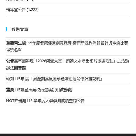
輔導室公告
(1,222)
近期文章
重要
衛生組
115年度健康促進創意競賽-健康新視界海報設計與電繪比賽
得獎名單
公告
高市圖辦理「2026朗聲大賞：朗讀文本演出影片徵選活動」之活動
辦法
圖書館
轉知115年 度「周產期高風險孕產婦追蹤關懷計畫說明」
重要
115繁星推薦校內選填說明
教務處
HOT
註冊組
115 學年度大學學測成績查詢公告