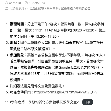
Post
Post
ashs510
10/09/2024
author:
published:
Post
1. 頭條消息
/
4. 活動&競賽
/
學生事務
/
家長事務
/
教務處公告
category:
辦理時間：
分上下及下午2梯次，營隊內容一致，擇1梯次參與
即可:第一梯次：113年11月16日(星期六) 08:20～12:20。 第二
梯次：同日下午 13:20～17:20。
地點：
國立高雄師範大學附屬高級中學未來教室（高雄市苓雅
區凱旋二路89號文馥樓3F）。
參加對象：
高雄市各公私立國中學生(不限年級)，每梯次30人。
若單場報名額滿，則由主辦單位調整至另一場次。若兩梯次均
額滿，依
報名先後順序
錄取（依Google表單報名之時間序）。
錄取名單將於113年11月8日(星期五)前以e-mail通知並公告本
校網頁。
詳細辦法請見附件文宣及實施辦法。
報名表傳送門：
https://forms.gle/CfTfdWwARwtiZ5gP9
113學年度第一學期均質化方案動手玩數學文宣-1
下載