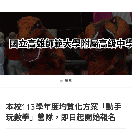
跳
轉
至
主
要
內
容
選單
本校113學年度均質化方案「動手
玩數學」營隊，即日起開始報名