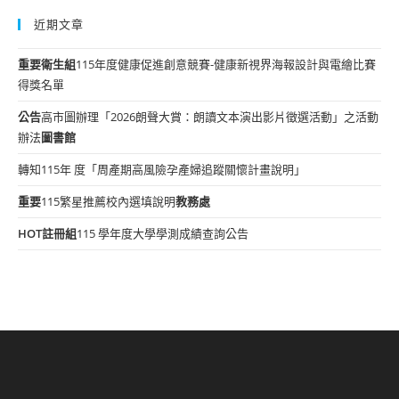
近期文章
重要
衛生組
115年度健康促進創意競賽-健康新視界海報設計與電繪比賽
得獎名單
公告
高市圖辦理「2026朗聲大賞：朗讀文本演出影片徵選活動」之活動
辦法
圖書館
轉知115年 度「周產期高風險孕產婦追蹤關懷計畫說明」
重要
115繁星推薦校內選填說明
教務處
HOT
註冊組
115 學年度大學學測成績查詢公告