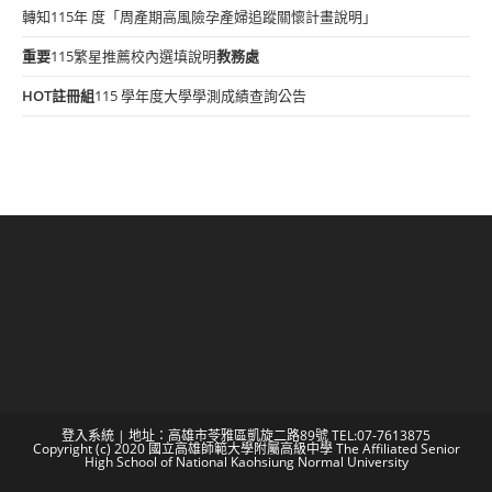
轉知115年 度「周產期高風險孕產婦追蹤關懷計畫說明」
重要
115繁星推薦校內選填說明
教務處
HOT
註冊組
115 學年度大學學測成績查詢公告
登入系統
| 地址：高雄市苓雅區凱旋二路89號 TEL:07-7613875
Copyright (c) 2020 國立高雄師範大學附屬高級中學 The Affiliated Senior
High School of National Kaohsiung Normal University