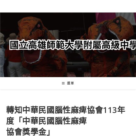
跳
轉
至
主
要
內
容
選單
轉知中華民國腦性麻痺協會113年
度「中華民國腦性麻痺
協會獎學金」