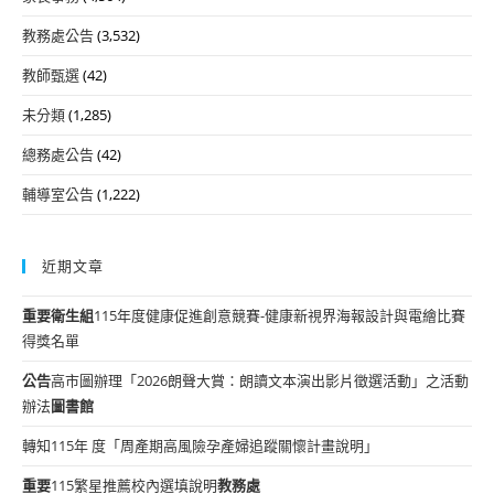
教務處公告
(3,532)
教師甄選
(42)
未分類
(1,285)
總務處公告
(42)
輔導室公告
(1,222)
近期文章
重要
衛生組
115年度健康促進創意競賽-健康新視界海報設計與電繪比賽
得獎名單
公告
高市圖辦理「2026朗聲大賞：朗讀文本演出影片徵選活動」之活動
辦法
圖書館
轉知115年 度「周產期高風險孕產婦追蹤關懷計畫說明」
重要
115繁星推薦校內選填說明
教務處