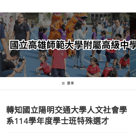
跳
轉
至
主
要
內
容
選單
轉知國立陽明交通大學人文社會學
系114學年度學士班特殊選才