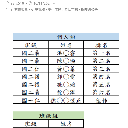
Post
Post
ashs510
10/11/2024
author:
published:
Post
1. 頭條消息
/
5. 榮譽榜
/
學生事務
/
家長事務
/
教務處公告
category: