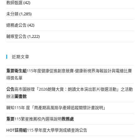
教師甄選
(42)
未分類
(1,285)
總務處公告
(42)
輔導室公告
(1,222)
近期文章
重要
衛生組
115年度健康促進創意競賽-健康新視界海報設計與電繪比賽
得獎名單
公告
高市圖辦理「2026朗聲大賞：朗讀文本演出影片徵選活動」之活動
辦法
圖書館
轉知115年 度「周產期高風險孕產婦追蹤關懷計畫說明」
重要
115繁星推薦校內選填說明
教務處
HOT
註冊組
115 學年度大學學測成績查詢公告