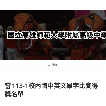
跳
轉
至
主
要
內
容
選單
🏆113-1校內國中英文單字比賽得
獎名單