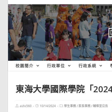
跳
轉
至
主
要
內
容
校園簡介
行政單位
行政系統
東海大學國際學院「2024 
Post
Post
Post
ashs560
10/14/2024
學生事務
/
家長事務
/
輔導室公告
author:
published:
category: