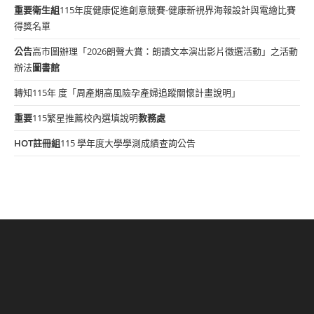
重要
衛生組
115年度健康促進創意競賽-健康新視界海報設計與電繪比賽
得獎名單
公告
高市圖辦理「2026朗聲大賞：朗讀文本演出影片徵選活動」之活動
辦法
圖書館
轉知115年 度「周產期高風險孕產婦追蹤關懷計畫說明」
重要
115繁星推薦校內選填說明
教務處
HOT
註冊組
115 學年度大學學測成績查詢公告