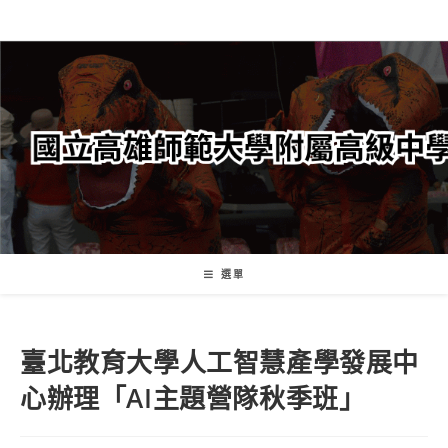
跳
轉
至
主
要
內
容
選單
臺北教育大學人工智慧產學發展中
心辦理「AI主題營隊秋季班」